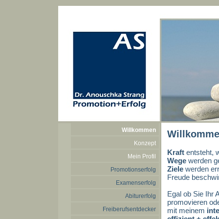
Willkommen
Willkommen
Konzept
Kraft
entsteht, 
Mein Profil
Wege
werden ge
Ziele
werden err
Promotionserfolg
Freude beschwi
Examenserfolg
Egal ob Sie Ihr 
Abiturerfolg
promovieren oder
Freiberufsentdecker
mit meinem
int
effizient + effek